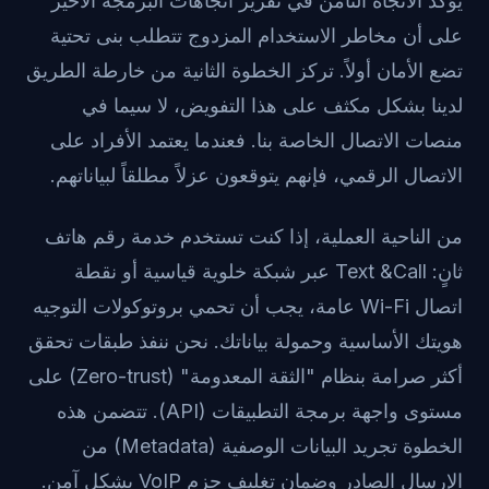
يؤكد الاتجاه الثامن في تقرير اتجاهات البرمجة الأخير
على أن مخاطر الاستخدام المزدوج تتطلب بنى تحتية
تضع الأمان أولاً. تركز الخطوة الثانية من خارطة الطريق
لدينا بشكل مكثف على هذا التفويض، لا سيما في
منصات الاتصال الخاصة بنا. فعندما يعتمد الأفراد على
الاتصال الرقمي، فإنهم يتوقعون عزلاً مطلقاً لبياناتهم.
من الناحية العملية، إذا كنت تستخدم خدمة
رقم هاتف
ثانٍ: Text &Call
عبر شبكة خلوية قياسية أو نقطة
اتصال Wi-Fi عامة، يجب أن تحمي بروتوكولات التوجيه
هويتك الأساسية وحمولة بياناتك. نحن ننفذ طبقات تحقق
أكثر صرامة بنظام "الثقة المعدومة" (Zero-trust) على
مستوى واجهة برمجة التطبيقات (API). تتضمن هذه
الخطوة تجريد البيانات الوصفية (Metadata) من
الإرسال الصادر وضمان تغليف حزم VoIP بشكل آمن.