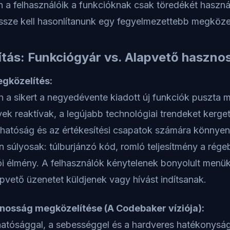
 a felhasználóik a funkcióknak csak töredékét használ
össze kell hasonlítanunk egy fegyelmezettebb megközel
tás: Funkciógyár vs. Alapvető haszno
gközelítés:
 a sikert a negyedévente kiadott új funkciók puszta 
ek reaktívak, a legújabb technológiai trendeket kerget
áthatóság és az értékesítési csapatok számára könnyen 
 súlyosak: túlburjánzó kód, romló teljesítmény a rége
ói élmény. A felhasználók kénytelenek bonyolult menük
pvető üzenetet küldjenek vagy hívást indítsanak.
nosság megközelítése (A Codebaker víziója):
hatósággal, a sebességgel és a hardveres hatékonyság