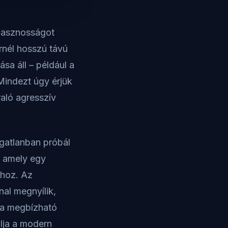
 hasznosságot
rnél hosszú távú
sa áll – például a
Mindezt úgy érjük
raló agresszív
ngatlanban próbál
, amely egy
ához. Az
al megnyílik,
g a megbízható
álja a modern