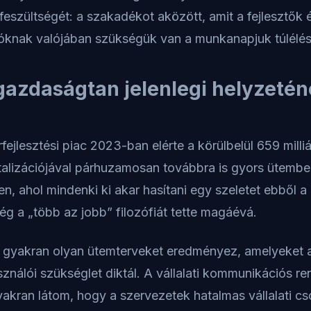
 feszültségét: a szakadékot aközött, amit a fejlesztők 
lóknak valójában szükségük van a munkanapjuk túlélé
gazdaságtan jelenlegi helyzeté
fejlesztési piac 2023-ban elérte a körülbelül 659 milliá
italizációjával párhuzamosan továbbra is gyors ütemb
, ahol mindenki ki akar hasítani egy szeletet ebből a 
ég a „több az jobb” filozófiát tette magáévá.
 gyakran olyan ütemterveket eredményez, amelyeket a
ználói szükséglet diktál. A vállalati kommunikációs r
yakran látom, hogy a szervezetek hatalmas vállalati 