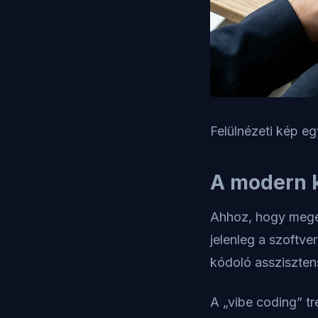
Felülnézeti kép eg
A modern 
Ahhoz, hogy megér
jelenleg a szoftve
kódoló asszisztens
A „vibe coding” tr