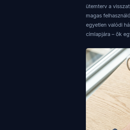
ütemterv a visszat
magas felhasználói
egyetlen valódi há
címlapjára – ők e