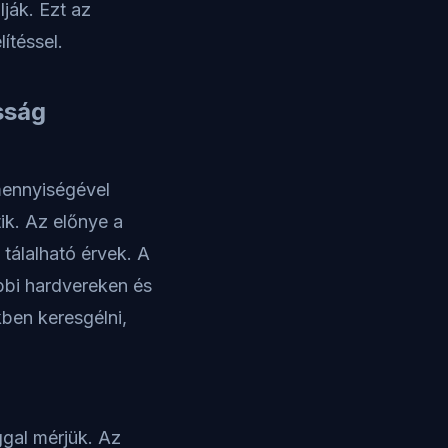
ják. Ezt az
ítéssel.
sság
mennyiségével
ik. Az előnye a
tálalható érvek. A
bbi hardvereken és
ben keresgélni,
gal mérjük. Az