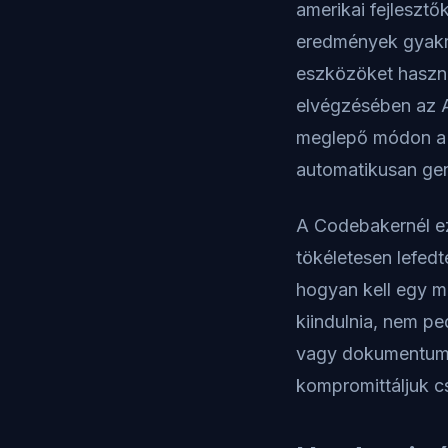
amerikai fejleszt
eredmények gyakr
eszközöket haszná
elvégzésében az A
meglepő módon a f
automatikusan gen
A Codebakernél ez
tökéletesen lefed
hogyan kell egy m
kiindulnia
, nem ped
vagy dokumentumfe
kompromittáljuk cs