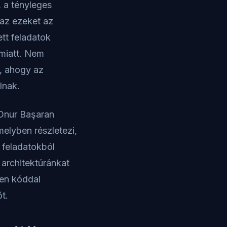
 a tényleges
az ezeket az
tt feladatok
 miatt. Nem
, ahogy az
lnak.
 Onur Başaran
elyben részletezi,
 feladatokból
 architektúránkat
len kóddal
t.