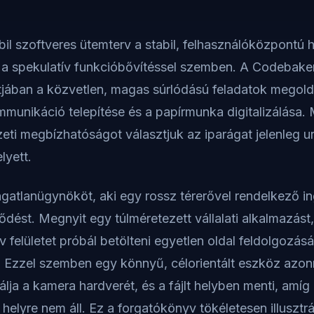
bil szoftveres ütemterv a stabil, felhasználóközpontú
n a spekulatív funkcióbővítéssel szemben. A Codebake
jában a közvetlen, magas súrlódású feladatok megoldá
unikáció telepítése és a papírmunka digitalizálása. 
zeti megbízhatóságot választjuk az iparágat jelenleg u
lyett.
ngatlanügynököt, aki egy rossz térerővel rendelkező i
ződést. Megnyit egy túlméretezett vállalati alkalmazást
v felületet próbál betölteni egyetlen oldal feldolgozás
. Ezzel szemben egy könnyű, célorientált eszköz azonn
lja a kamera hardverét, és a fájlt helyben menti, amí
 helyre nem áll. Ez a forgatókönyv tökéletesen illusztr