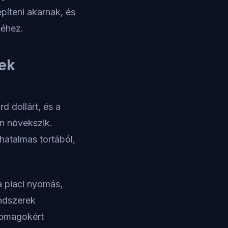
építeni akarnak, és
séhez.
nek
rd dollárt, és a
en növekszik.
hatalmas tortából,
 piaci nyomás,
endszerek
csomagokért