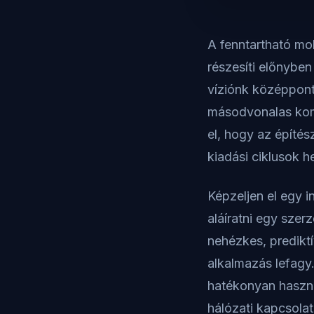
A fenntartható mo
részesíti előnybe
víziónk középpont
másodvonalas komm
el, hogy az építés
kiadási ciklusok he
Képzeljen el egy i
aláíratni egy szer
nehézkes, prediktí
alkalmazás lefagy
hatékonyan haszná
hálózati kapcsolat