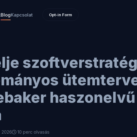
k
Blog
Kapcsolat
Opt-in Form
lje szoftverstratég
mányos ütemterve
ebaker haszonelvű
a
, 2026
10 perc olvasás