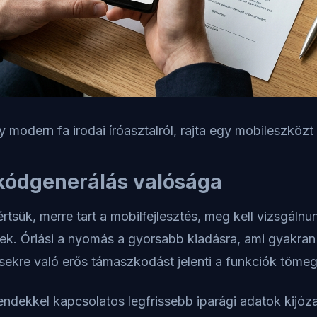
y modern fa irodai íróasztalról, rajta egy mobileszközt 
kódgenerálás valósága
tsük, merre tart a mobilfejlesztés, meg kell vizsgálnu
rek. Óriási a nyomás a gyorsabb kiadásra, ami gyakran
ekre való erős támaszkodást jelenti a funkciók tömege
endekkel kapcsolatos legfrissebb iparági adatok kijóz