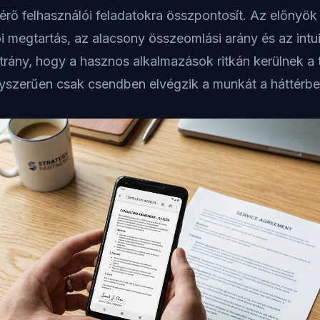
érő felhasználói feladatokra összpontosít. Az előnyök 
 megtartás, az alacsony összeomlási arány és az intuit
trány, hogy a hasznos alkalmazások ritkán kerülnek a 
gyszerűen csak csendben elvégzik a munkát a háttérbe