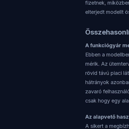
fizetnek, miközben
elterjedt modellt 
Összehasonlí
A funkciógyár me
Ebben a modellben
mérik. Az ütemterv
rövid távú piaci l
hátrányok azonban
zavaró felhasznál
csak hogy egy ala
Az alapvető hasz
A sikert a megbíz