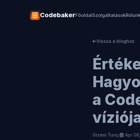
Codebaker
Főoldal
Szolgáltatások
Rólun
Vissza a bloghoz
Értéke
Hagyo
a Cod
víziój
Gizem Tunç
·
Apr 08