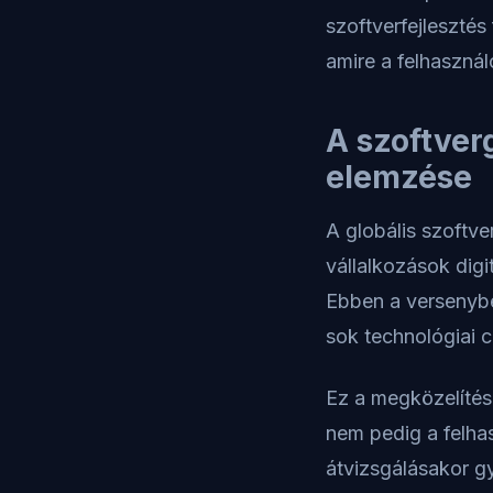
szoftverfejlesztés
amire a felhaszná
A szoftver
elemzése
A globális szoftver
vállalkozások dig
Ebben a versenyben
sok technológiai c
Ez a megközelítés
nem pedig a felhas
átvizsgálásakor g