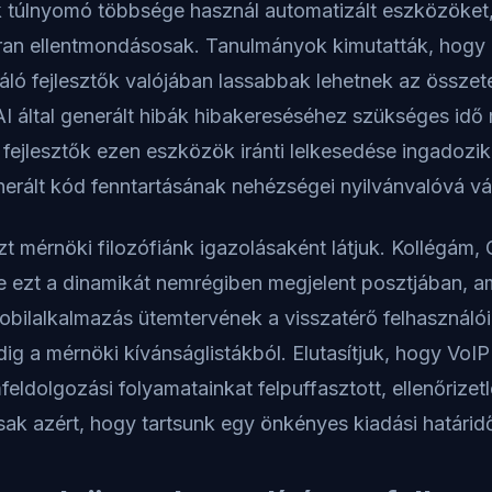
ők túlnyomó többsége használ automatizált eszközöket,
an ellentmondásosak. Tanulmányok kimutatták, hogy 
ló fejlesztők valójában lassabbak lehetnek az összete
I által generált hibák hibakereséséhez szükséges idő
ejlesztők ezen eszközök iránti lelkesedése ingadozik
erált kód fenntartásának nehézségei nyilvánvalóvá vá
t mérnöki filozófiánk igazolásaként látjuk. Kollégám,
te ezt a dinamikát nemrégiben megjelent posztjában, am
obilalkalmazás ütemtervének a visszatérő felhasználói
ig a mérnöki kívánságlistákból. Elutasítjuk, hogy VoIP
ldolgozási folyamatainkat felpuffasztott, ellenőrizet
ak azért, hogy tartsunk egy önkényes kiadási határidő