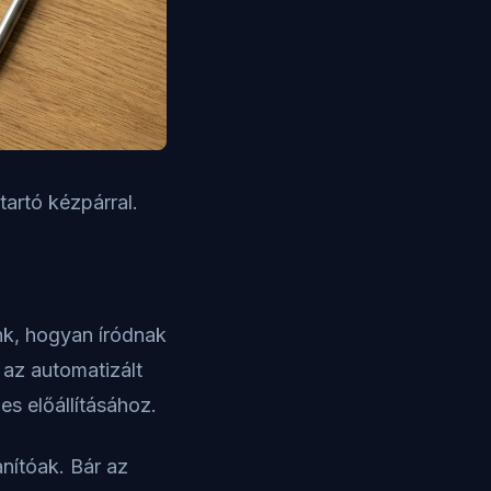
tartó kézpárral.
nk, hogyan íródnak
 az automatizált
s előállításához.
anítóak. Bár az